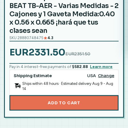
BEAT TB-AER - Varias Medidas - 2
Cajones y 1 Gaveta Medida:0.40
x 0.56 x 0.665 ¡hará que tus
clases sean
SKU 28880748475
4.3
EUR2331.50
EUR2351.50
Pay in 4 interest-free payments of
$582.88
Learn more
Shipping Estimate
USA
Change
Ships within 48 hours · Estimated delivery
Aug 9
-
Aug
14
ADD TO CART