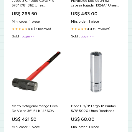
Juego 3 Cinceles Corta Frio
Martillo de bola de 24 oz
5/8" 7/8" 86E Urrea
cabeza forjada, 1324AF Urrea
Tamaño:Largo: 39 cm x Ancho:
prof_todo_mecanico_seguridad
US$ 265.50
US$ 463.00
12 cm x Alto: 3.5 cm
Min. order: 1 piece
Min. order: 1 piece
4.6 (7 reviews)
4.4 (9 reviews)
★★★★★
★★★★★
Sold :
Login>>
Sold :
Login>>
Marro Octagonal Mango Fibra
Dado E.3/8" Largo 12 Puntas
De Vidrio 36" 6 Lb 1436Gfv
5/8" 5020 Urrea Rondanas
Urrea Tamaño:Largo: 92.5 cm x
planas
US$ 421.50
US$ 68.00
Ancho: 15.2 cm x Alto: 5.5 cm
Min. order: 1 piece
Min. order: 1 piece