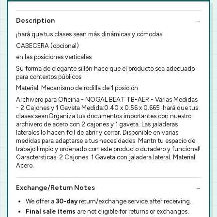
Description
¡hará que tus clases sean más dinámicas y cómodas
CABECERA (opcional)
en las posiciones verticales
Su forma de elegante sillón hace que el producto sea adecuado
para contextos públicos
Material: Mecanismo de rodilla de 1 posición
Archivero para Oficina - NOGAL BEAT TB-AER - Varias Medidas
- 2 Cajones y 1 Gaveta Medida:0.40 x 0.56 x 0.665 ¡hará que tus
clases seanOrganiza tus documentos importantes con nuestro
archivero de acero con 2 cajones y 1 gaveta. Las jaladeras
laterales lo hacen fcil de abrir y cerrar. Disponible en varias
medidas para adaptarse a tus necesidades. Mantn tu espacio de
trabajo limpio y ordenado con este producto duradero y funcional!
Caractersticas: 2 Cajones. 1 Gaveta con jaladera lateral. Material:
Acero.
Exchange/Return Notes
We offer a
30-day
return/exchange service after receiving.
Final sale items
are not eligible for returns or exchanges.