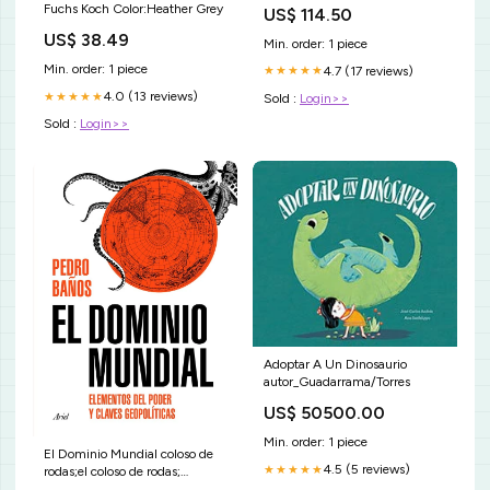
Aesthetic Japan Vaporwave
Fuchs Koch Color:Heather Grey
US$ 114.50
Anime Meme Depression T
Shirt
US$ 38.49
Min. order: 1 piece
Min. order: 1 piece
4.7 (17 reviews)
★★★★★
4.0 (13 reviews)
★★★★★
Sold :
Login>>
Sold :
Login>>
Adoptar A Un Dinosaurio
autor_Guadarrama/Torres
US$ 50500.00
Min. order: 1 piece
El Dominio Mundial coloso de
4.5 (5 reviews)
★★★★★
rodas;el coloso de rodas;
misterios romanos;literatura