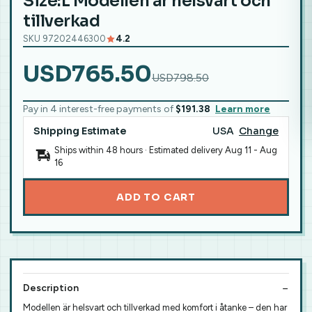
Size:L Modellen är helsvart och
tillverkad
SKU 97202446300
4.2
USD765.50
USD798.50
Pay in 4 interest-free payments of
$191.38
Learn more
Shipping Estimate
USA
Change
Ships within 48 hours · Estimated delivery
Aug 11
-
Aug
16
ADD TO CART
Description
Modellen är helsvart och tillverkad med komfort i åtanke – den har