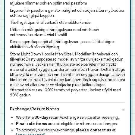
mjukare sömmar och en optimerad passform
Ergonomisk passform ger stor rörlighet och tröjan sitter mycket bra
och behagligt på kroppen
Tävlingströjan är tillverkad i ett snabbtorkande
Lätta och mångsidiga träningsbyxor med vind- och
vattenavvisande material framtill
Dessa egenskaper gör att träningsbyxan passar till lite högre
aktivitetsnivå såsom löpning
Storm Light Down Hoodie Men Size:L Modellen är helsvart och
tillverkadEn ny uppdaterad modell av vr ltta dunjacka med gsdun
nu med huva. Jackan har ftt uppdaterade paneler med frstrkt
material p brstet, ryggen, under armarna och huvan. Detta fr att ge
bttre skydd mot vder och vind samt fr en snyggare design. Jackan
blir fort en ret runt favorit d den kan anvndas fr sig sjlv under stora
delar av ret eller under en skaljacka p rets kallare dagar.
Yttermaterialet r av 100% teranvnd polyester. Jackan r fylld med
90% gsdun
Exchange/Return Notes
We offer a
30-day
return/exchange service after receiving.
Final sale items
are not eligible for returns or exchanges.
To process your return/exchange,
please contact us
at