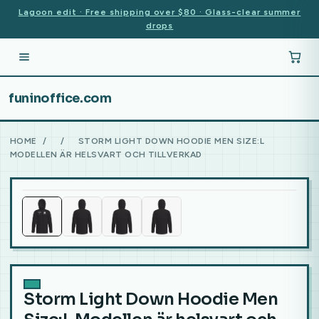
Lagoon edit · Free shipping over $80 · Glass-clear summer
drops
funinoffice.com
HOME
/
/
STORM LIGHT DOWN HOODIE MEN SIZE:L
MODELLEN ÄR HELSVART OCH TILLVERKAD
Storm Light Down Hoodie Men