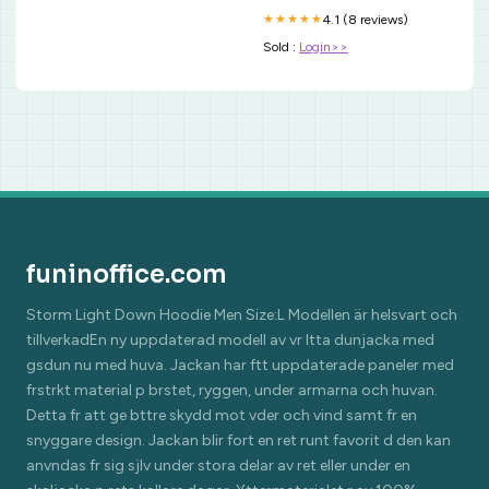
4.1 (8 reviews)
★★★★★
Sold :
Login>>
funinoffice.com
Storm Light Down Hoodie Men Size:L Modellen är helsvart och
tillverkadEn ny uppdaterad modell av vr ltta dunjacka med
gsdun nu med huva. Jackan har ftt uppdaterade paneler med
frstrkt material p brstet, ryggen, under armarna och huvan.
Detta fr att ge bttre skydd mot vder och vind samt fr en
snyggare design. Jackan blir fort en ret runt favorit d den kan
anvndas fr sig sjlv under stora delar av ret eller under en