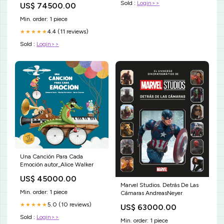
Sold :
Login>>
US$ 74500.00
infantil;historia;libros de historia
para niños;historia para
Min. order: 1 piece
niños;roma;roma para
niños;libros para niños;literatura
4.4 (11 reviews)
★★★★★
infantil y juvenil;narrativa joven
Sold :
Login>>
Una Canción Para Cada
Emoción autor_Alice Walker
US$ 45000.00
Marvel Studios. Detrás De Las
Min. order: 1 piece
Cámaras AndreasNeyer
5.0 (10 reviews)
★★★★★
US$ 63000.00
Sold :
Login>>
Min. order: 1 piece