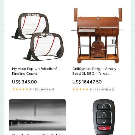
My Hood Pop-Up Fotbollsmål
GrillSymbol Rökgrill Smoky
Kindling Cracker
Beast XL BBQ Infällda
diskbänkar
US$ 345.00
US$ 16447.50
★★★★★
4.7 (25 reviews)
★★★★★
4.5 (27 reviews)