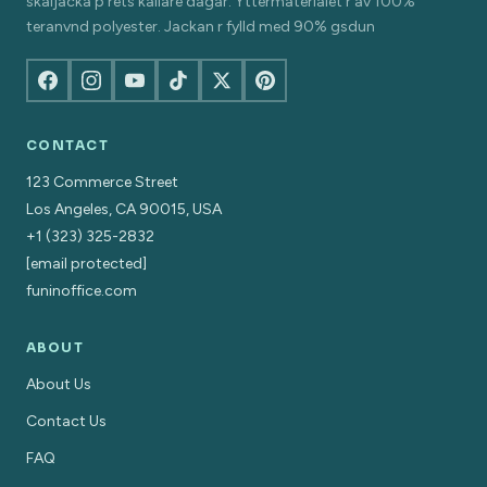
skaljacka p rets kallare dagar. Yttermaterialet r av 100%
teranvnd polyester. Jackan r fylld med 90% gsdun
CONTACT
123 Commerce Street
Los Angeles, CA 90015, USA
+1 (323) 325-2832
[email protected]
funinoffice.com
ABOUT
About Us
Contact Us
FAQ