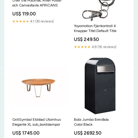
Over the Potomac River Poster
och Canvastavla AFRICANS
US$ 119.00
★★★★★
4.1 (30 reviews)
Yoyomotion Fjärrkontroll 4
Knappar Titel:Default Title
US$ 249.50
★★★★★
4.9 (18 reviews)
GrillSymbol Eldstad Utomhus
Bobi Jumbo Brevlåda
Elegante XL sub_bordslampor
Color:Black
US$ 1745.00
US$ 2692.50