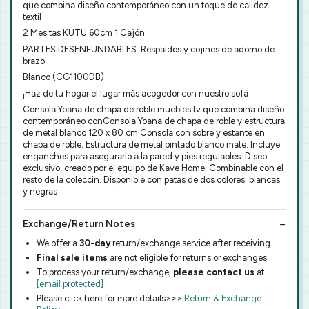
que combina diseño contemporáneo con un toque de calidez
textil
2 Mesitas KUTU 60cm 1 Cajón
PARTES DESENFUNDABLES: Respaldos y cojines de adorno de
brazo
Blanco (CG1100DB)
¡Haz de tu hogar el lugar más acogedor con nuestro sofá
Consola Yoana de chapa de roble muebles tv que combina diseño
contemporáneo conConsola Yoana de chapa de roble y estructura
de metal blanco 120 x 80 cm Consola con sobre y estante en
chapa de roble. Estructura de metal pintado blanco mate. Incluye
enganches para asegurarlo a la pared y pies regulables. Diseo
exclusivo, creado por el equipo de Kave Home. Combinable con el
resto de la coleccin. Disponible con patas de dos colores: blancas
y negras
Exchange/Return Notes
We offer a
30-day
return/exchange service after receiving.
Final sale items
are not eligible for returns or exchanges.
To process your return/exchange,
please contact us
at
[email protected]
Please click here for more details>>>
Return & Exchange