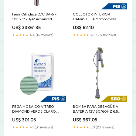
Fresa Cilíndrica D/C SA-5 -
COLECTOR INFERIOR
1/2" x 1" x 1/4" Advanced
CANASTILLA Motobombas
Identificación y Marcaje
Sumergibles
US$ 33361.35
US$ 62.10
★★★★★
4.4 (16 reviews)
★★★★★
4.2 (28 reviews)
PEGA MOSAICO VITREO
BOMBA PARA DESAGÜE A
DIAMOND VERDE CLARO,
BATERIA 12V 50/60HZ 6.5
BULTO 20 K Rosa Gres
GPM G3/4" IPX8 Vertex
US$ 301.05
US$ 967.05
★★★★★
4.1 (30 reviews)
★★★★★
5.0 (23 reviews)