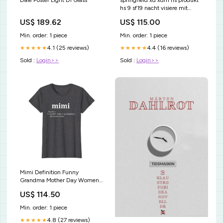
Dale Poster Light Di Glass
springfield xd xdm hs produkt
hs 9 sf19 nacht visiere mit
tritium smith & wesson
US$ 189.62
US$ 115.00
Min. order: 1 piece
Min. order: 1 piece
4.1 (25 reviews)
4.4 (16 reviews)
★★★★★
★★★★★
Sold :
Login>>
Sold :
Login>>
Mimi Definition Funny
Grandma Mother Day Women
Gifts T-Shirt Elf Poop Emoji
US$ 114.50
This Is My Christmas Poojama -
Pajama Shirt
Min. order: 1 piece
4.8 (27 reviews)
★★★★★