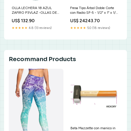
OLLA LECHERA 18 AZUL
Fresa Tipo Árbol Doble Corte
ZAFIRO P3VLAZ -OLLAS DE
con Radio SF-5 - 1/2" x 1" x 1/4"
PELTRE
Advanced Brocas
US$ 132.90
US$ 24243.70
★★★★★
4.8 (13 reviews)
★★★★★
5.0 (18 reviews)
Recommand Products
Beta Mazzette con manico in