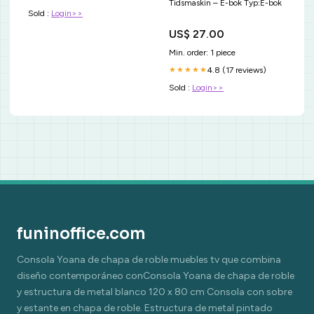
Tidsmaskin – E-bok Typ:E-bok
Sold :
Login>>
US$ 27.00
Min. order: 1 piece
4.8 (17 reviews)
★★★★★
Sold :
Login>>
funinoffice.com
Consola Yoana de chapa de roble muebles tv que combina
diseño contemporáneo conConsola Yoana de chapa de roble
y estructura de metal blanco 120 x 80 cm Consola con sobre
y estante en chapa de roble. Estructura de metal pintado