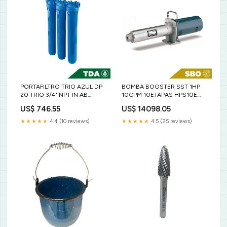
PORTAFILTRO TRIO AZUL DP
BOMBA BOOSTER SST 1HP
20 TRIO 3/4" NPT IN AB
10GPM 10ETAPAS HPS10E
Dongyin
Aqua Pak
US$ 746.55
US$ 14098.05
★★★★★
4.4 (10 reviews)
★★★★★
4.5 (25 reviews)