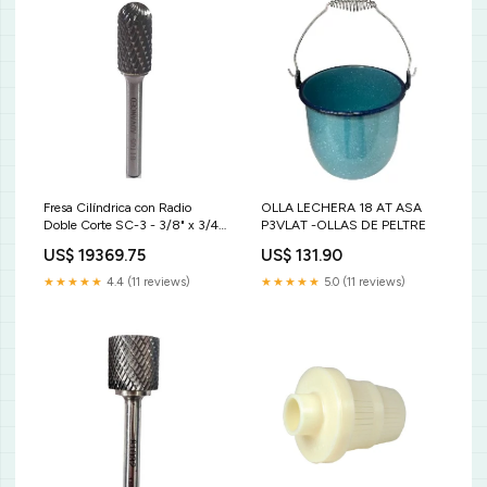
Fresa Cilíndrica con Radio
OLLA LECHERA 18 AT ASA
Doble Corte SC-3 - 3/8" x 3/4"
P3VLAT -OLLAS DE PELTRE
x 1/4" Advanced Ratchets y
US$ 19369.75
US$ 131.90
Llaves de Ajuste
★★★★★
4.4 (11 reviews)
★★★★★
5.0 (11 reviews)